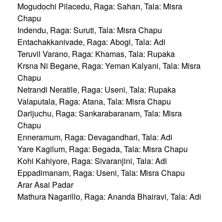
Mogudochi Pilacedu, Raga: Sahan, Tala: Misra
Chapu
Indendu, Raga: Suruti, Tala: Misra Chapu
Entachakkanivade, Raga: Abogi, Tala: Adi
Teruvil Varano, Raga: Khamas, Tala: Rupaka
Krsna Ni Begane, Raga: Yeman Kalyani, Tala: Misra
Chapu
Netrandi Neratile, Raga: Useni, Tala: Rupaka
Valaputala, Raga: Atana, Tala: Misra Chapu
Darijuchu, Raga: Sankarabaranam, Tala: Misra
Chapu
Enneramum, Raga: Devagandhari, Tala: Adi
Yare Kagilum, Raga: Begada, Tala: Misra Chapu
Kohi Kahiyore, Raga: Sivaranjini, Tala: Adi
Eppadimanam, Raga: Useni, Tala: Misra Chapu
Arar Asai Padar
Mathura Nagarillo, Raga: Ananda Bhairavi, Tala: Adi