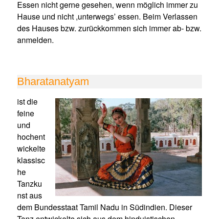
Essen nicht gerne gesehen, wenn möglich immer zu
Hause und nicht ,unterwegs’ essen. Beim Verlassen
des Hauses bzw. zurückkommen sich immer ab- bzw.
anmelden.
Bharatanatyam
ist die
feine
und
hochent
wickelte
klassisc
he
Tanzku
nst aus
dem Bundesstaat Tamil Nadu in Südindien. Dieser
Tanz entwickelte sich aus dem hinduistischen