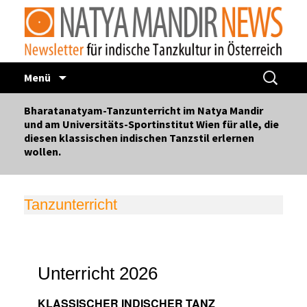
Zum
Suchen
Menü
Inhalt
nach:
springen
Bharatanatyam-Tanzunterricht im Natya Mandir
und am Universitäts-Sportinstitut Wien für alle, die
diesen klassischen indischen Tanzstil erlernen
wollen.
Tanzunterricht
Unterricht 2026
KLASSISCHER INDISCHER TANZ