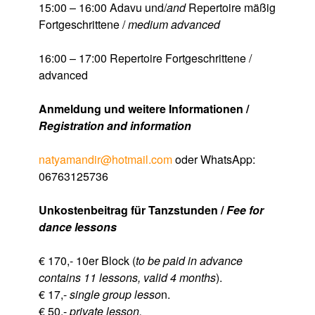
15:00 – 16:00 Adavu und/
and
Repertoire mäßig
Fortgeschrittene /
medium advanced
16:00 – 17:00 Repertoire Fortgeschrittene /
advanced
Anmeldung und weitere Informationen /
Registration and information
natyamandir@hotmail.com
oder WhatsApp:
06763125736
Unkostenbeitrag für Tanzstunden /
Fee for
dance lessons
€ 170,- 10er Block (
to be paid in advance
contains 11 lessons, valid 4 months
).
€ 17,-
single group lesso
n.
€ 50,-
private lesson.