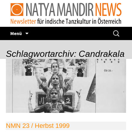
Zum
Suchen
Menü
Inhalt
nach:
springen
Schlagwortarchiv: Candrakala
NMN 23 / Herbst 1999