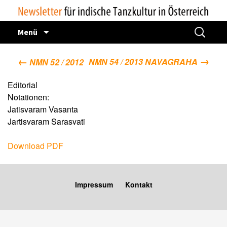
Zum
Suchen
Menü
Inhalt
nach:
springen
→
Beitragsnavigation
←
NMN 54 / 2013 NAVAGRAHA
NMN 52 / 2012
Editorial
Notationen:
Jatisvaram Vasanta
Jartisvaram Sarasvati
Download PDF
Impressum
Kontakt